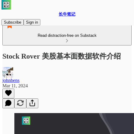
长牛笔记
Subscribe
Sign in
Read distraction-free on Substack
Stock Rover 美股基本面数据软件介绍
johnbens
Mar 11, 2024