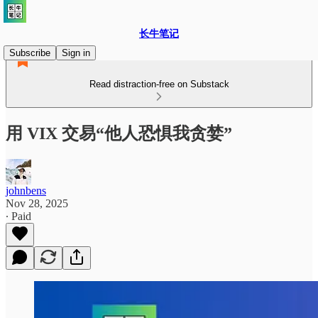
长牛笔记
Subscribe
Sign in
Read distraction-free on Substack
用 VIX 交易“他人恐惧我贪婪”
johnbens
Nov 28, 2025
∙ Paid