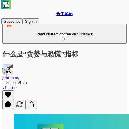
长牛笔记
Subscribe
Sign in
Read distraction-free on Substack
什么是“贪婪与恐慌”指标
johnbens
Dec 10, 2025
Listen