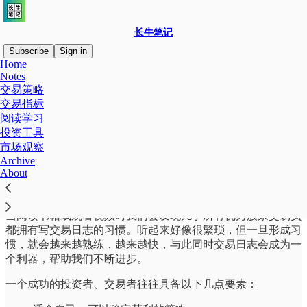
长牛笔记
Subscribe
Sign in
Home
Notes
交易策略
交易指标
Read distraction-free on Substack
阅读学习
投资工具
市场观察
长牛笔记交易日志专题分享
Archive
About
当阅读书籍或观看视频时我们会发现几乎所有优秀股票交易员
都拥有写交易日志的习惯。听起来好像很繁琐，但一旦形成习
惯，就会越来越熟练，越来越快，与此同时交易日志会成为一
个利器，帮助我们不断进步。
一个成功的投资者、交易者往往具备以下几点要素：